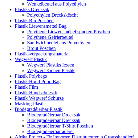
Wénkelbeutel aus Polyethylen
Plastiks Drecksak
Polyethylen Dreckskëscht
Plastik Bin Poschen
Plastik Liewensmëttel Bag
Polythene Liewensmëttel spueren Poschen
Polythene Gefrierbeutel
Sandwichbeutel aus Polyethylen
Brout Poschen
Plastiksverpackungsmaterial
Wegwerf Plastik
Wegwerf Plastiks Iessen
Wegwerf Kichen Plastik
Plastik Polybags
Plastik Hond Poop Bag
Plastik Film
Plastik Handschuesch
Plastik Wegwerf Schürze
Masking Plastik
Biodegradéierbar Plastik
Biodegradéierbar Drecksak
Biodegradéierbar Drecksak
Biodegradéierbar T-Shirt Poschen
Biodegradéierbar anerer
Afrika Project - Fir Importer, Distributeuren a Grousshändler!