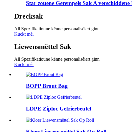
Star zouene Gerempels Sak A verschiddene 
Drecksak
All Spezifikatioune kënne personaliséiert ginn
Kuckt méi
Liewensmëttel Sak
All Spezifikatioune kënne personaliséiert ginn
Kuckt méi
BOPP Brout Bag
LDPE Ziploc Gefrierbeutel
Kloer Liewensmëttel Sak Op Roll