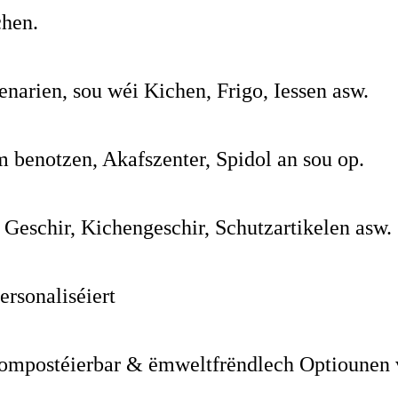
chen.
enarien, sou wéi Kichen, Frigo, Iessen asw.
 benotzen, Akafszenter, Spidol an sou op.
 Geschir, Kichengeschir, Schutzartikelen asw.
rsonaliséiert
kompostéierbar & ëmweltfrëndlech Optiounen 