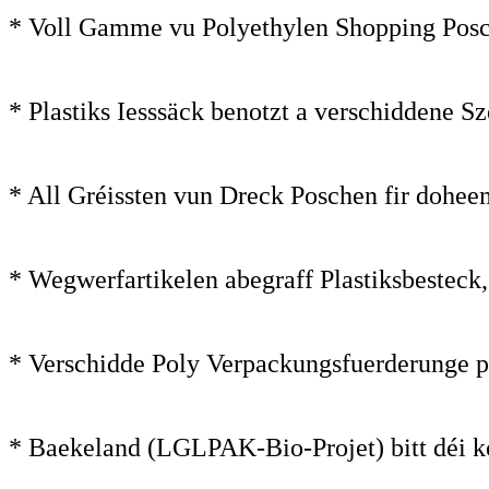
* Voll Gamme vu Polyethylen Shopping Pos
* Plastiks Iesssäck benotzt a verschiddene Sz
* All Gréissten vun Dreck Poschen fir doheem
* Wegwerfartikelen abegraff Plastiksbesteck,
* Verschidde Poly Verpackungsfuerderunge pe
* Baekeland (LGLPAK-Bio-Projet) bitt déi 