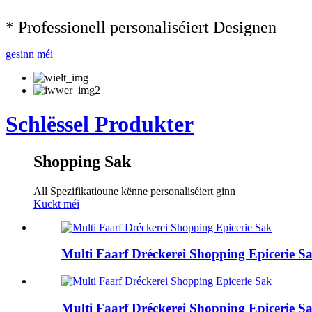
* Professionell personaliséiert Designen
gesinn méi
Schlëssel Produkter
Shopping Sak
All Spezifikatioune kënne personaliséiert ginn
Kuckt méi
Multi Faarf Dréckerei Shopping Epicerie S
Multi Faarf Dréckerei Shopping Epicerie S