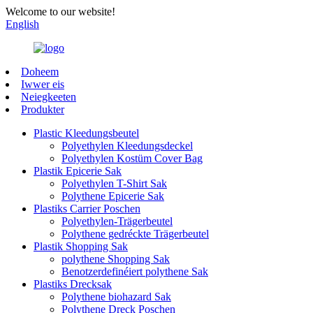
Welcome to our website!
English
Doheem
Iwwer eis
Neiegkeeten
Produkter
Plastic Kleedungsbeutel
Polyethylen Kleedungsdeckel
Polyethylen Kostüm Cover Bag
Plastik Epicerie Sak
Polyethylen T-Shirt Sak
Polythene Epicerie Sak
Plastiks Carrier Poschen
Polyethylen-Trägerbeutel
Polythene gedréckte Trägerbeutel
Plastik Shopping Sak
polythene Shopping Sak
Benotzerdefinéiert polythene Sak
Plastiks Drecksak
Polythene biohazard Sak
Polythene Dreck Poschen