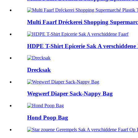
Multi Faarf Dréckerei Shopping Supermarché
HDPE T-Shirt Epicerie Sak A verschiddene
Drecksak
Wegwerf Diaper Sack-Nappy Bag
Hond Poop Bag