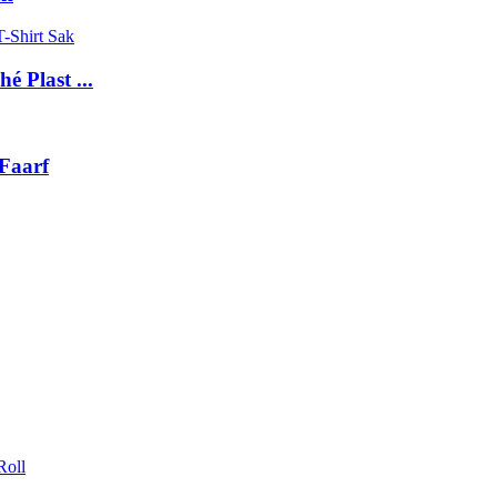
 Plast ...
 Faarf