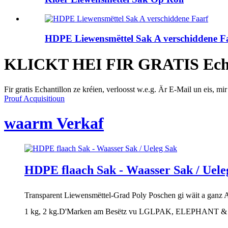
HDPE Liewensmëttel Sak A verschiddene F
KLICKT HEI FIR GRATIS Echa
Fir gratis Echantillon ze kréien, verloosst w.e.g. Är E-Mail un eis, m
Prouf Acquisitioun
waarm Verkaf
HDPE flaach Sak - Waasser Sak / Uele
Transparent Liewensmëttel-Grad Poly Poschen gi wäit a ganz Af
1 kg, 2 kg.D'Marken am Besëtz vu LGLPAK, ELEPHANT & PING