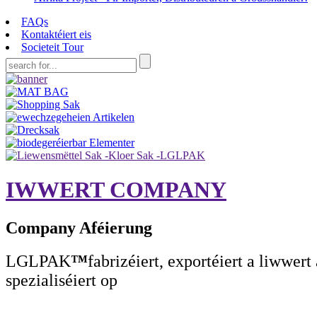
FAQs
Kontaktéiert eis
Societeit Tour
IWWERT COMPANY
Company Aféierung
LGLPAK
™
fabrizéiert, exportéiert a liwwe
spezialiséiert op