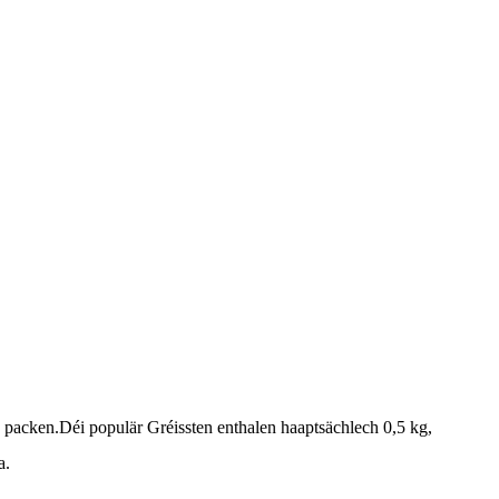
 packen.Déi populär Gréissten enthalen haaptsächlech 0,5 kg, 
a.