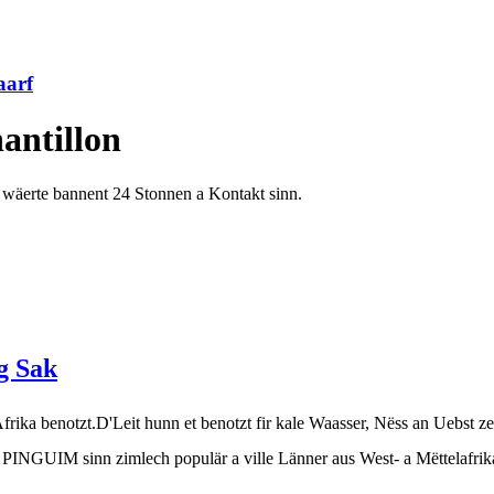
aarf
ntillon
ir wäerte bannent 24 Stonnen a Kontakt sinn.
g Sak
rika benotzt.D'Leit hunn et benotzt fir kale Waasser, Nëss an Uebst ze
UIM sinn zimlech populär a ville Länner aus West- a Mëttelafrik